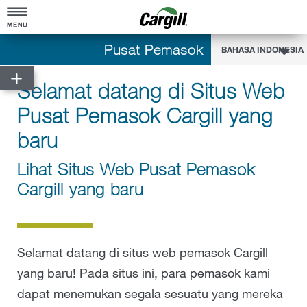
Pusat Pemasok
FAQs
BAHASA INDONESIA
Selamat datang di Situs Web
Perangkat Pemasok
Pusat Pemasok Cargill yang
Portal Pemasok
Keragaman Pemasok
baru
Pesanan Pembelian
Keragaman Pemasok
Lihat Situs Web Pusat Pemasok
Keamanan Pangan, Kualitas, dan Persyaratan
Pesanan Pembelian
Faktur
Peraturan
Cargill yang baru
Mendaftar sebagai Pemasok Beragam
Konfirmasi PO
Pembayaran
Siapa yang Memenuhi Syarat
Perubahan PO
Ariba Network
BAHASA INDONESIA
Pesan Kepemimpinan
Selamat datang di situs web pemasok Cargill
Pembebasan PO Pemasok
Ariba Network
eSourcing
yang baru! Pada situs ini, para pemasok kami
FAQ
dapat menemukan segala sesuatu yang mereka
Pesanan Pembelian - Syarat dan Ketentuan
FAQ
Mendaftar sebagai Pemasok Beragam