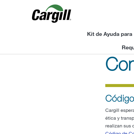
Kit de Ayuda para
Requ
Con
Código
Cargill espe
ética y tran
realizan sus 
Código de Co