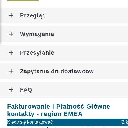
Różnorodność dostawców
Przegląd
Różnorodność Dostawców
Najczęściej zadawane pytania
Zarejestruj się jako Zróżnicowany Dostawca
Wymagania
Bezpieczeństwo, jakość i regulacje dotyczące
Kto się Kwalifikuje
żywności
Przesyłanie
Przesłanie przywództwa
Najczęściej zadawane pytania
POLSKI
Zapytania do dostawców
FAQ
Fakturowanie i Płatność Główne
kontakty - region EMEA
Kiedy się kontaktować
Z 