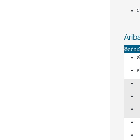
ฝ
Arib
ติดต่อเ
ค
ส