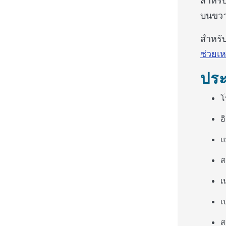
บนขวา
สำหรับ
ช่วยเห
ประ
โ
อ
เ
ส
เ
เ
ส