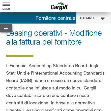
Fornitore centrale
Toolkit del fornitore
ITALIANO
Leasing operativi - Modifiche
Portale fornitori
Diversità dei fornitori
alla fattura del fornitore
Ordini di acquisto
Diversità dei fornitori
Domande frequenti
Ordini di Acquisto
Fatturazione
Diversità dei fornitori - Registrazione
Sicurezza alimentare, qualità e Requisiti normativi
Modifica ordine di acquisto
Pagamento
Il Financial Accounting Standards Board degli
Chi si Qualifica
Domande Frequenti - Ordini di Acquisto
Ariba Network
Stati Uniti e l'International Accounting Standards
Messaggio di leadership
Board (IASB) hanno emesso un nuovo standard
ITALIANO
Ordini d'Acquisto - Conferma
Ariba Network
eSourcing
FAQ
contabile che influisce sul modo in cui Cargill
Ordini di Acquisto Esenzioni Fornitori
Domande Frequenti
Distribuzione SAP
deve contabilizzare e rendicontare i nostri
contratti di locazione. In base alla normativa
Termini e condizioni standard per gli ordini di
Diversità dei fornitori - Registrazione
acquisto
vigente, i leasing classificati come operativi non